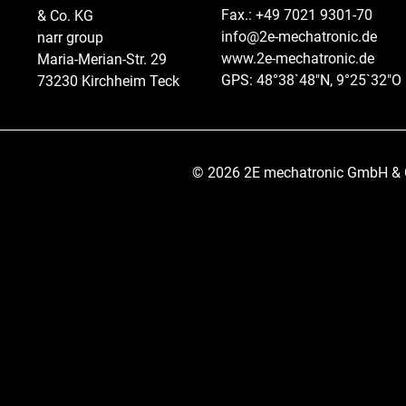
Fax.: +49 7021 9301-70
& Co. KG
info@2e-mechatronic.de
narr group
www.2e-mechatronic.de
Maria-Merian-Str. 29
GPS: 48°38`48″N, 9°25`32″O
73230 Kirchheim Teck
© 2026 2E mechatronic GmbH & Co