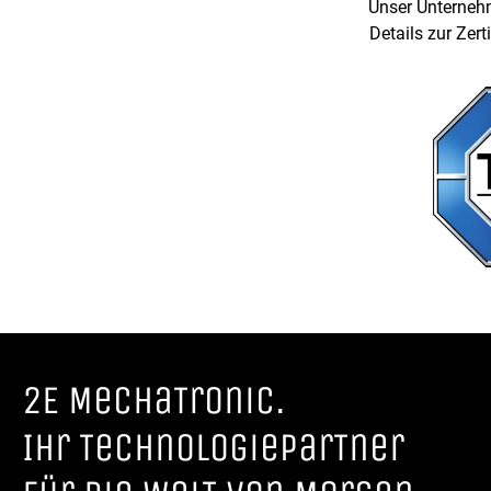
Unser Unternehm
Details zur Zert
2E MechaTronic.
Ihr TechnologieparTner