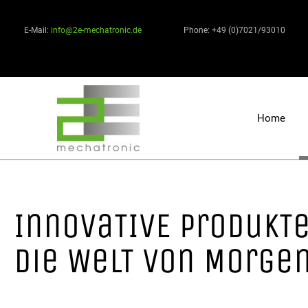
E-Mail:
info@2e-mechatronic.de
Phone: +49 (0)7021/93010
Home
InnovaTIVE ProdukTe
die WelT von MOrgen