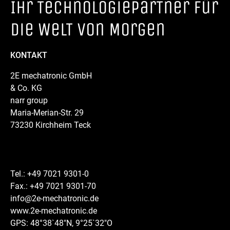
Ihr TechnologieparTner für
die WelT von Morgen
KONTAKT
2E mechatronic GmbH
& Co. KG
narr group
Maria-Merian-Str. 29
73230 Kirchheim Teck
Tel.: +49 7021 9301-0
Fax.: +49 7021 9301-70
info@2e-mechatronic.de
www.2e-mechatronic.de
GPS: 48°38`48″N, 9°25`32″O