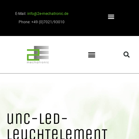
E-Mail:
info@2e-mechatronic.de
Phone: +49 (0)7021/93010
unc-led-
leuchTelemenT