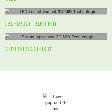
led-leuchTelemenT
sTrömungssensor