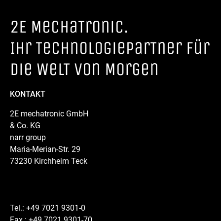
2E MechaTronic.
Ihr TechnologieparTner für
die WelT von Morgen
KONTAKT
2E mechatronic GmbH
& Co. KG
narr group
Maria-Merian-Str. 29
73230 Kirchheim Teck
Tel.: +49 7021 9301-0
Fax.: +49 7021 9301-70