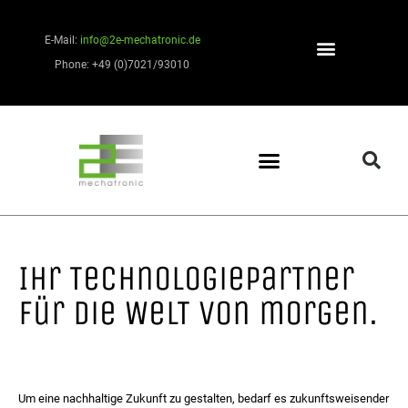
E-Mail:
info@2e-mechatronic.de
Phone: +49 (0)7021/93010
Ihr TechnologieparTner
für die WelT von morgen.
Um eine nachhaltige Zukunft zu gestalten, bedarf es zukunftsweisender