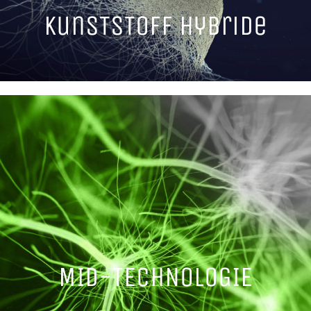
KunsTsToff Hybride
MID-TECHNOLOGIE