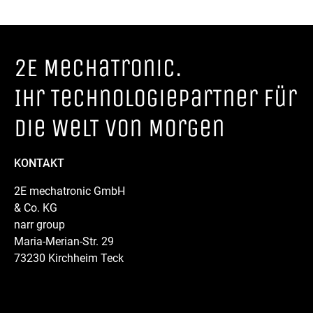
2E MechaTronic.
Ihr TechnologieparTner für
die WelT von Morgen
KONTAKT
2E mechatronic GmbH
& Co. KG
narr group
Maria-Merian-Str. 29
73230 Kirchheim Teck