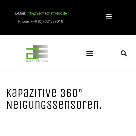
E-Mail:
info@2e-mechatronic.de
Phone: +49 (0)7021/93010
KapaziTive 360°
Neigungssensoren.