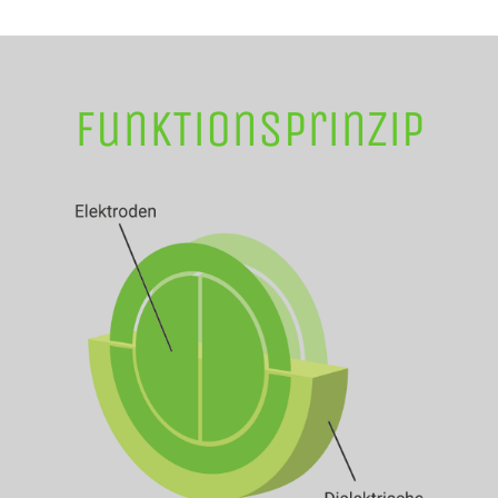
FunkTionsprinzip