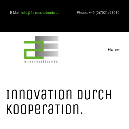
E-Mail:
info@2e-mechatronic.de
Phone: +49 (0)7021/93010
Home
InnovaTion durch
KooperaTion.