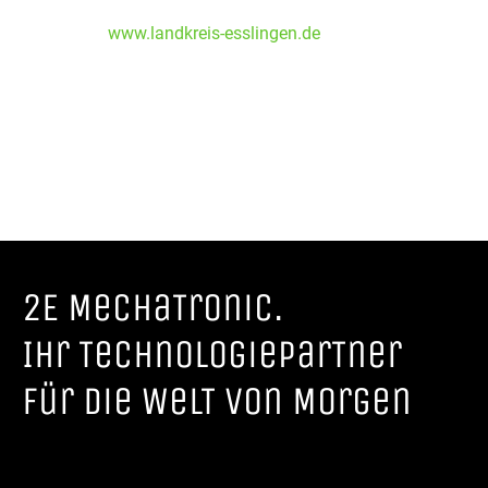
www.landkreis-esslingen.de
2E MechaTronic.
Ihr TechnologieparTner
für die WelT von Morgen