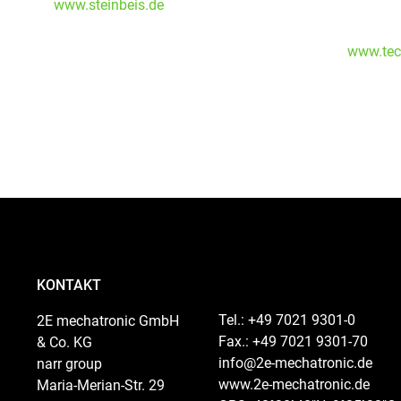
www.steinbeis.de
www.tec
KONTAKT
Tel.: +49 7021 9301-0
2E mechatronic GmbH
Fax.: +49 7021 9301-70
& Co. KG
info@2e-mechatronic.de
narr group
www.2e-mechatronic.de
Maria-Merian-Str. 29