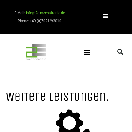
E-Mail:
info@2e-mechatronic.de
Phone: +49 (0)7021/93010
WeiTere LeisTungen.